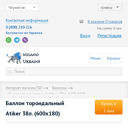
Чернигов
гривна
Контактная информация
В корзине 0 товаров
0 (800) 210-226
На сумму
0 грн.
бесплатно по Украине
Вход
Регистрация
Milano
Меню
Каталог
Ukraine
Интернет магазин ГБО
Баллоны
Баллон тороидальный Аtiker 38л. (600х180)
Баллон тороидальный
Купить в
1 клик
Аtiker 38л. (600х180)