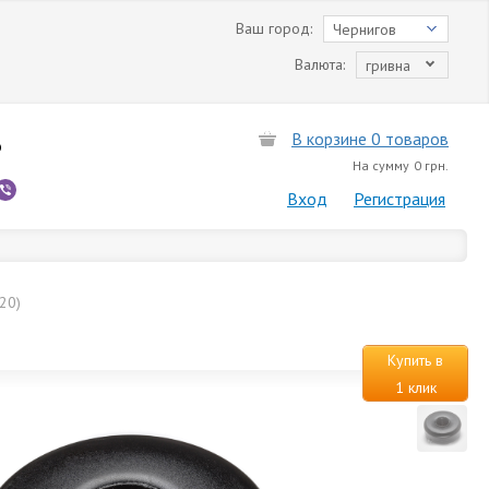
Ваш город:
Чернигов
Валюта:
гривна
В корзине 0 товаров
6
На сумму
0 грн.
Вход
Регистрация
20)
Купить в
1 клик