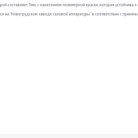
орой составляет 3мм, с нанесением полимерной краски, которая устойчива к
ся на "Новогрудском заводе газовой аппаратуры" в соответствии с принят
Нет отзывов
а
Оставить отзыв
ь