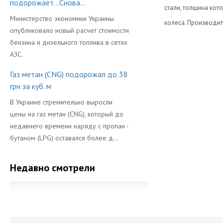
подорожает...Снова...
стали, толщина кот
Министерство экономики Украины
колеса. Производит
опубликовало новый расчет стоимости
Диаметр
бензина и дизельного топлива в сетях
АЗС.
Длина
Газ метан (CNG) подорожал до 38
Объем Баллон
грн за куб. м
Производител
В Украине стремительно выросли
цены на газ метан (CNG), который до
недавнего времени наряду с пропан -
бутаном (LPG) оставался более д...
Недавно смотрели