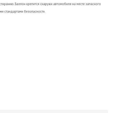
 стиранию. Баллон крепится снаружи автомобиля на месте запасного
ыми стандартами безопасности.
630
220
54
НЗГА