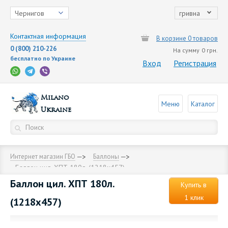
Чернигов
гривна
Контактная информация
В корзине 0 товаров
0 (800) 210-226
На сумму
0 грн.
бесплатно по Украине
Вход
Регистрация
Milano
Меню
Каталог
Ukraine
Интернет магазин ГБО
Баллоны
Баллон цил. ХПТ 180л. (1218x457)
Баллон цил. ХПТ 180л.
Купить в
1 клик
(1218x457)