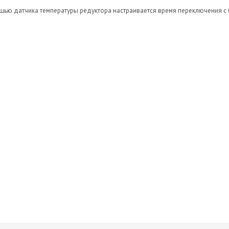
щью датчика температуры редуктора настраивается время переключения с б
ь
roduktsii-Torelli.pdf
.05.2016
устанавливать
датчик, работает исправно не проблемный.
Оставить отзыв