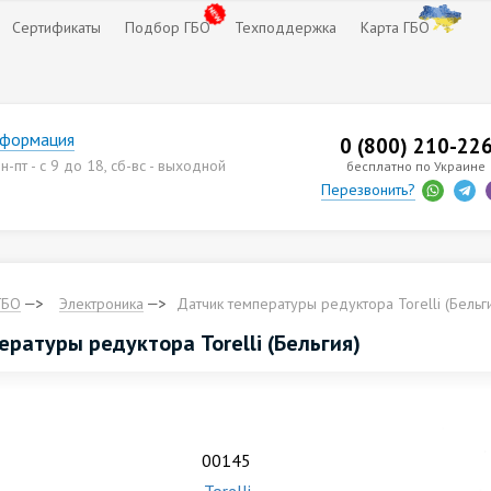
Сертификаты
Подбор ГБО
Техподдержка
Карта ГБО
нформация
0 (800) 210-22
-пт - с 9 до 18, сб-вс - выходной
бесплатно по Украине
Перезвонить?
ГБО
Электроника
Датчик температуры редуктора Torelli (Бельг
ратуры редуктора Torelli (Бельгия)
00145