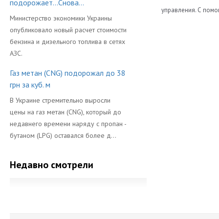
подорожает...Снова...
управления. С помо
Министерство экономики Украины
Производител
Каталоги:
опубликовало новый расчет стоимости
Дмитрий Бобрыш
бензина и дизельного топлива в сетях
Скачать Katalog-p
20
АЗС.
очень просто 
Газ метан (CNG) подорожал до 38
грн за куб. м
Хороший, простой 
В Украине стремительно выросли
цены на газ метан (CNG), который до
недавнего времени наряду с пропан -
бутаном (LPG) оставался более д...
Недавно смотрели