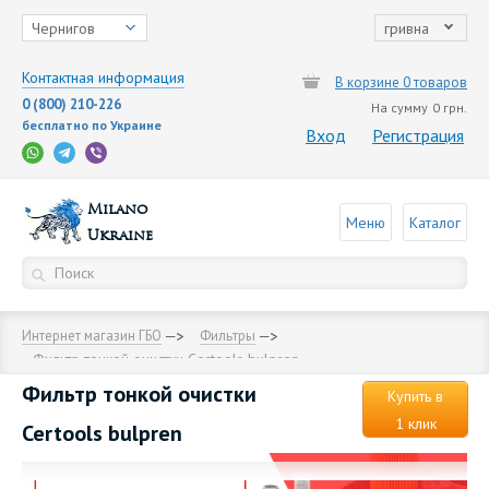
Чернигов
гривна
Контактная информация
В корзине 0 товаров
0 (800) 210-226
На сумму
0 грн.
бесплатно по Украине
Вход
Регистрация
Milano
Меню
Каталог
Ukraine
Интернет магазин ГБО
Фильтры
Фильтр тонкой очистки Certools bulpren
Фильтр тонкой очистки
Купить в
1 клик
Certools bulpren