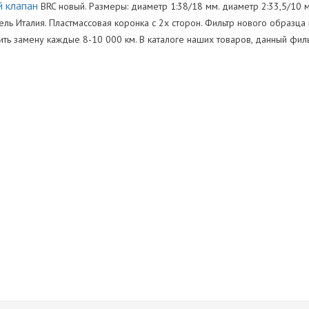
й клапан
BRC новый. Размеры: диаметр 1:38/18 мм. диаметр 2:33,5/10 мм
ель Италия. Пластмассовая коронка с 2х сторон. Фильтр нового образца
ть замену каждые 8-10 000 км. В каталоге наших товаров, данный фил
ь
Нет отзывов
Оставить отзыв