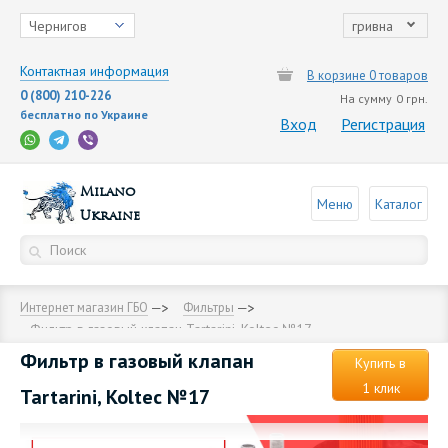
Чернигов
гривна
Контактная информация
В корзине 0 товаров
0 (800) 210-226
На сумму
0 грн.
бесплатно по Украине
Вход
Регистрация
Milano
Меню
Каталог
Ukraine
Интернет магазин ГБО
Фильтры
Фильтр в газовый клапан Tartarini, Koltec №17
Фильтр в газовый клапан
Купить в
1 клик
Tartarini, Koltec №17