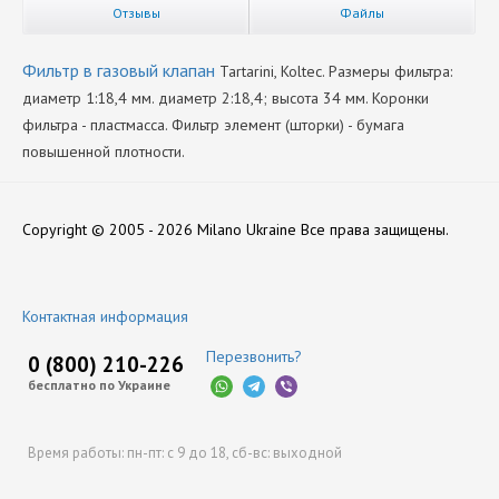
Отзывы
Файлы
Фильтр в газовый клапан
Tartarini, Koltec. Размеры фильтра:
диаметр 1:18,4 мм. диаметр 2:18,4; высота 34 мм. Коронки
фильтра - пластмасса. Фильтр элемент (шторки) - бумага
повышенной плотности.
Производитель
Каталоги продукции:
Нет отзывов
Tartarini
Скачать katalog-produktsii-torelli.pdf
Copyright © 2005 - 2026 Milano Ukraine
Все права защищены.
Оставить отзыв
Контактная информация
Перезвонить?
0 (800) 210-226
бесплатно по Украине
Время работы:
пн-пт: с 9 до 18,
сб-вс: выходной