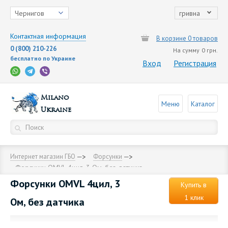
Чернигов
гривна
Контактная информация
В корзине 0 товаров
0 (800) 210-226
На сумму
0 грн.
бесплатно по Украине
Вход
Регистрация
Milano
Меню
Каталог
Ukraine
Интернет магазин ГБО
Форсунки
Форсунки OMVL 4цил, 3 Ом, без датчика
Форсунки OMVL 4цил, 3
Купить в
1 клик
Ом, без датчика