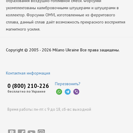
образования воздушно-топливной смеси. Форсунки
укомплектованы калибровочными штуцерами и штуцерами в
коллектор. Форсунки OMVL изготовленные из ферритового
сплава, данный сплав даёт возможность прекрасного восприятия
магнитного усилия.
Количество Цилиндров
Нет отзывов
4
Copyright © 2005 - 2026 Milano Ukraine
Все права защищены.
Производитель
OMVL
Оставить отзыв
Контактная информация
Перезвонить?
0 (800) 210-226
бесплатно по Украине
Время работы:
пн-пт: с 9 до 18,
сб-вс: выходной