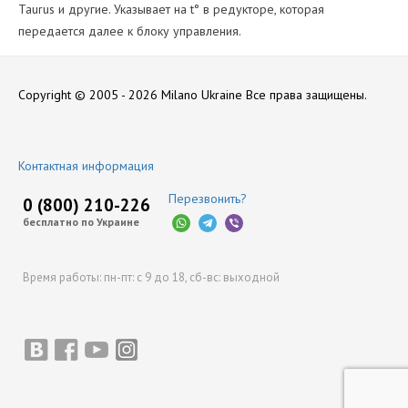
Taurus и другие. Указывает на t° в редукторе, которая
передается далее к блоку управления.
Количество Цилиндров
Нет отзывов
4
Copyright © 2005 - 2026 Milano Ukraine
Все права защищены.
Производитель
Stag
Оставить отзыв
Контактная информация
Перезвонить?
0 (800) 210-226
бесплатно по Украине
Время работы:
пн-пт: с 9 до 18,
сб-вс: выходной