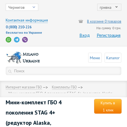
Чернигов
гривна
Контактная информация
В корзине 0 товаров
0 (800) 210-226
На сумму
0 грн.
бесплатно по Украине
Вход
Регистрация
Milano
Меню
Каталог
Ukraine
Интернет магазин ГБО
Комплекты ГБО
Мини-комплект ГБО 4 поколения STAG 4+ (редуктор Alaska,
форсунки Torelli, фильтр, температурный датчик Бельгия)
Мини-комплект ГБО 4
Купить в
1 клик
поколения STAG 4+
(редуктор Alaska,