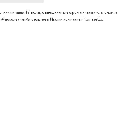
очник питания 12 вольт, с внешним электромагнитным клапоном и
 4 поколения. Изготовлен в Италии компанией Tomasetto.
AT-09
17
130
12
Tomasetto