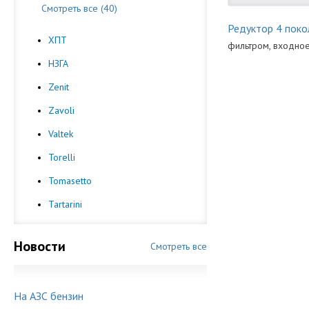
Смотреть все (40)
Редуктор 4 поко
ХПТ
фильтром, входное
НЗГА
Версия
Zenit
Мощность кат
Zavoli
Мощность Ред
Valtek
Напряжение ка
Torelli
Производител
Tomasetto
Tartarini
Новости
Смотреть все
На АЗС бензин