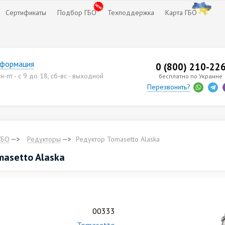
Сертификаты
Подбор ГБО
Техподдержка
Карта ГБО
нформация
0 (800) 210-22
-пт - с 9 до 18, сб-вс - выходной
бесплатно по Украине
Перезвонить?
ГБО
Редукторы
Редуктор Tomasetto Alaska
masetto Alaska
00333