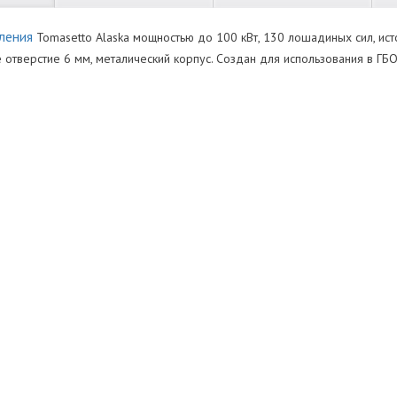
ления
Tomasetto Alaska мощностью до 100 кВт, 130 лошадиных сил, ист
 отверстие 6 мм, металический корпус. Создан для использования в ГБО
Нет отзывов
ушки (Вт)
уктора
Оставить отзыв
тушки (В)
ь