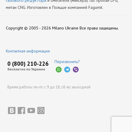
газового редуктора
и смесителя (миксера). Газ: пропан LPG,
метан CNG. Изготовлен в Польше компанией Fagumit.
Диаметр
Нет отзывов
19
Copyright © 2005 - 2026 Milano Ukraine
Все права защищены.
Производитель
Fagumit
Оставить отзыв
Контактная информация
Перезвонить?
0 (800) 210-226
бесплатно по Украине
Время работы:
пн-пт: с 9 до 18,
сб-вс: выходной